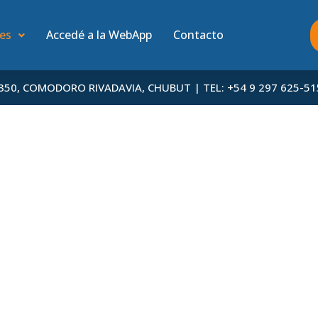
des
Accedé a la WebApp
Contacto
50, COMODORO RIVADAVIA, CHUBUT | TEL: +54 9 297 625-51
S